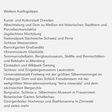
Weitere Ausflugstipps:
Kunst- und Kulturstadt Dresden
Albechtsburg und Dom zu Meißen mit historischen Stadtkern und
Porzellanmanufaktur
Jagdschloss Moritzburg
Nationalpark Sächsische Schweiz und Pirna
Schloss Weesenstein
Barockgarten Großsedlitz
Uhrenmuseum Glashütte
Sommerrodelbahn, Bergbaumuseum, Skilifte und Rennschlitten-
und Bobbahn in Altenberg
Eisstadion und Wildpark Geising
Schloss- und Erzgebirgsmuseum Lauenstein
Universitätsstadt Freiberg mit der größten Silbermannorgel im
Freiberger Dom und das Schloß Freudenstein mit der
weltgrößten Mineraliensammlung "terra mineralia" und dem
sächsischen Bergarchiv
Burgruine, Schloss u. Silbermann-Museum in Frauenstein
Botanischer Garten Schellerhau
Georgenfelder Hochmoor und Biathlonarena in Zinnwald
und vieles mehr